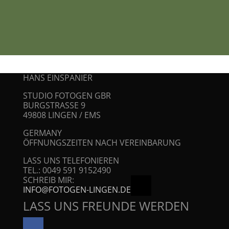
HANS EINSPANIER
STUDIO FOTOGEN GBR
BURGSTRASSE 9
49808 LINGEN / EMS
GERMANY
ÖFFNUNGSZEITEN NACH VEREINBARUNG
LASS UNS TELEFONIEREN
TEL.: 0049 591 9152490
MAIL
SCHREIB MIR:
INFO@FOTOGEN-LINGEN.DE
LASS UNS FREUNDE WERDEN
FACEBOOK